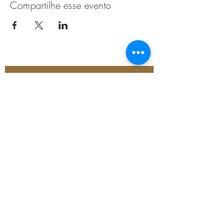
Compartilhe esse evento
Esteja a par das ultimas novidades
O seu email
*
Sim, gostaria de subscrever a newsletter.
*
Subscreva agora
Parque Urbano do Outeiro
da Vela, R. do Miradouro
1,
2750-642
Cascais,
Portugal