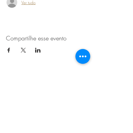
Ver tudo
Compartilhe esse evento
Esteja a par das ultimas novidades
O seu email
*
Sim, gostaria de subscrever a newsletter.
*
Subscreva agora