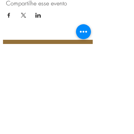
Compartilhe esse evento
Esteja a par das ultimas novidades
O seu email
*
Sim, gostaria de subscrever a newsletter.
*
Subscreva agora
Parque Urbano do Outeiro
da Vela, R. do Miradouro
1,
2750-642
Cascais,
Portugal