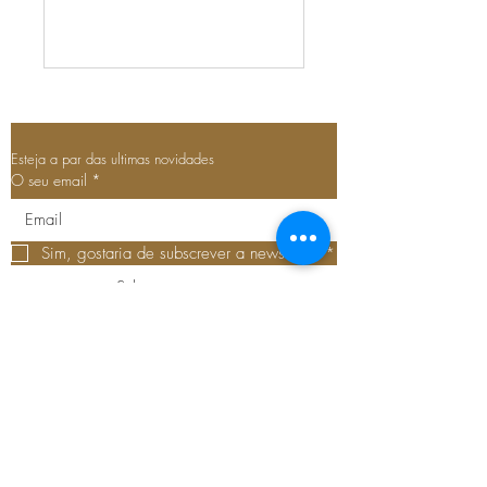
Esteja a par das ultimas novidades
O seu email
*
Sim, gostaria de subscrever a newsletter.
*
Subscreva agora
Parque Urbano do Outeiro
da Vela, R. do Miradouro
1,
2750-642
Cascais,
Portugal
910 998 798